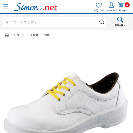
0
お気に入り
マイページ
買い物かご
商品を探す
TOPページ
>
安全靴
>
短靴