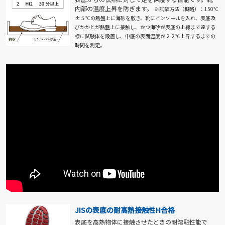
内部の温度上昇を防ぎます。
※試験方法（概略）：150℃
±５℃の熱盤上に海砂を敷き、靴にインソールを入れ、表底及
びかかとが熱盤上に接触し、かつ海砂が表底の上縁まで達する
様に試験体を設置し、中底の表面温度が２２℃上昇するまでの
時間を測定。
JISの表底の耐高熱接触性H合格
表底を高熱物体に接触させたときの耐溶融性能で