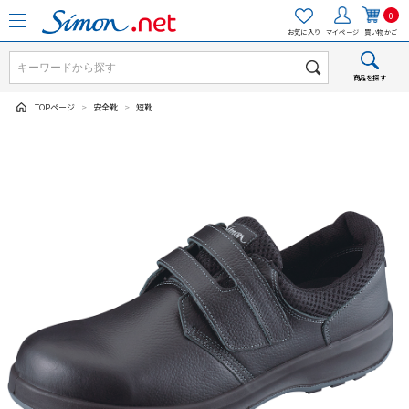
0
お気に入り
マイページ
買い物かご
商品を探す
TOPページ
>
安全靴
>
短靴