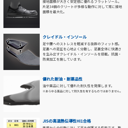
接地面積が大きく安定感に優れるフラットソール。
片足34個のクリートが多様な動作に対して常に接地
面積を最大化。
クレイドル・インソール
足や腰へのストレスを軽減する抜群のフィット感。
足裏への足圧を心地よく分散し、足裏全体に快適さ
を生み出すクレイドル・インソールを搭載。抗菌・
防臭加工を施しています。
優れた耐油・耐薬品性
油や薬品に対して優れた耐久性を発揮します。
※あらゆる薬品に対して耐久性を有するものではありません。
JISの高温熱伝導性HI1合格
表底からの伝熱に対して足を保護する性能です。靴