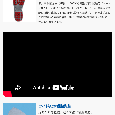
す。
※試験方法（概略）：300℃の銅盤の下に試験用プレート
を挿入し、20kPaで60秒加圧ししてから取り出し、室温まで冷
却した後、直径10mmの丸棒に沿って試験プレートを曲げたと
きに試験片の表面に溶融、焦げ、亀裂又はひび割れがないこと
が求められています。
ワイドACM樹脂先芯
足あたりを軽減、軽くて強い樹脂先芯。