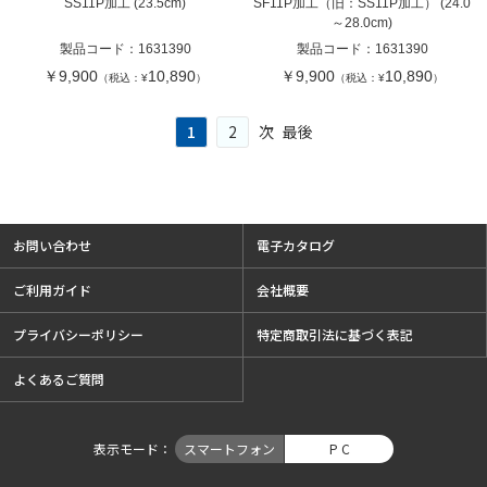
SS11P加工 (23.5cm)
SF11P加工（旧：SS11P加工） (24.0
～28.0cm)
製品コード：
1631390
製品コード：
1631390
￥9,900
10,890
￥9,900
10,890
（税込：¥
）
（税込：¥
）
1
2
次
最後
お問い合わせ
電子カタログ
ご利用ガイド
会社概要
プライバシーポリシー
特定商取引法に基づく表記
よくあるご質問
表示モード
スマートフォン
P C