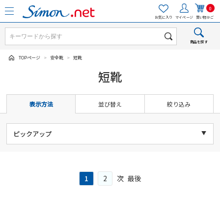
0
お気に入り
マイページ
買い物かご
商品を探す
TOPページ
>
安全靴
>
短靴
短靴
表示方法
並び替え
絞り込み
1
2
次
最後