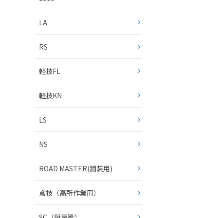
LA
RS
軽技FL
軽技KN
LS
NS
ROAD MASTER(舗装用)
鳶技（高所作業用）
SC（厨房靴）