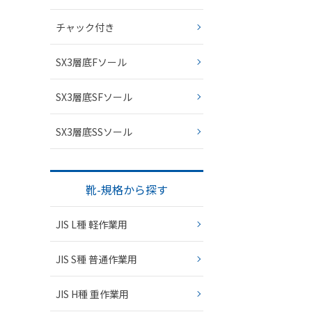
チャック付き
SX3層底Fソール
SX3層底SFソール
SX3層底SSソール
靴-規格から探す
JIS L種 軽作業用
JIS S種 普通作業用
JIS H種 重作業用