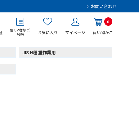
お問い合わせ
0
買い物かご
歴
お気に入り
マイページ
買い物かご
台帳
JIS H種 重作業用