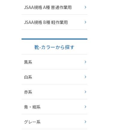
JSAA規格 A種 普通作業用
JSAA規格 B種 軽作業用
靴-カラーから探す
黒系
白系
赤系
青・紺系
グレー系