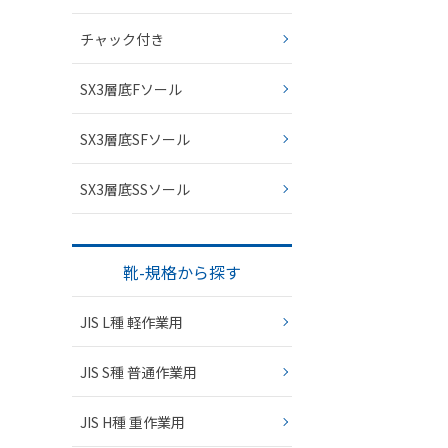
チャック付き
SX3層底Fソール
SX3層底SFソール
SX3層底SSソール
靴-規格から探す
JIS L種 軽作業用
JIS S種 普通作業用
JIS H種 重作業用