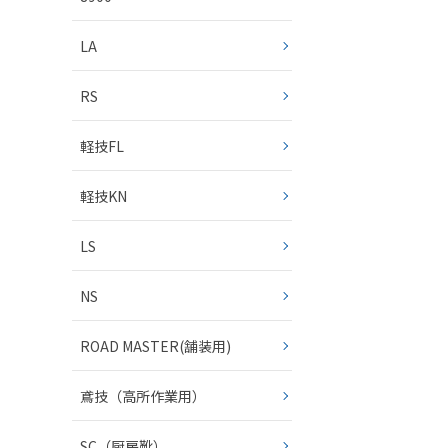
LA
RS
軽技FL
軽技KN
LS
NS
ROAD MASTER(舗装用)
鳶技（高所作業用）
SC（厨房靴）