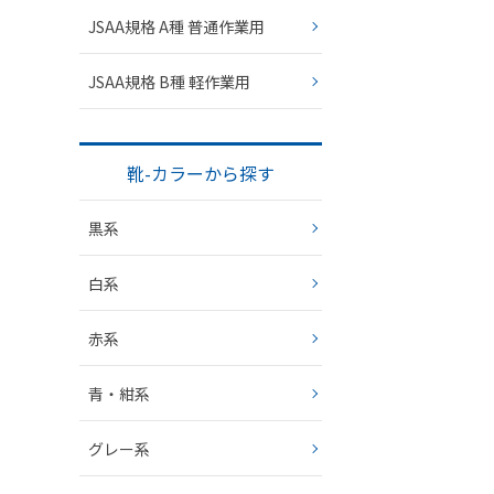
JSAA規格 A種 普通作業用
JSAA規格 B種 軽作業用
靴-カラーから探す
黒系
白系
赤系
青・紺系
グレー系