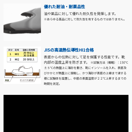
優れた耐油・耐薬品性
油や薬品に対して優れた耐久性を発揮します。
※あらゆる薬品に対して耐久性を有するものではありません。
JISの高温熱伝導性HI1合格
表底からの伝熱に対して足を保護する性能です。靴
内部の温度上昇を防ぎます。
※試験方法（概略）：150℃
±５℃の熱盤上に海砂を敷き、靴にインソールを入れ、表底及
びかかとが熱盤上に接触し、かつ海砂が表底の上縁まで達する
様に試験体を設置し、中底の表面温度が２２℃上昇するまでの
時間を測定。