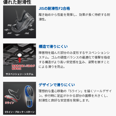
優れた耐滑性
JISの耐滑性F2合格
履き始めから性能を発揮し、効果が長く持続する耐
滑性。
構造で滑りにくい
障害物を踏んだ部分のみ変形するサスペンションシ
ステム。ゴムの硬度バランスの最適化で衝撃を吸収
する構造がより高い安定感を生み、姿勢を崩すこと
による滑りを防止。
デザインで滑りにくい
理想的な重心移動の「Sライン」を描くソールデザイ
ン。歩行時に足圧がかかる部分の面積を大きくし、
耐滑性と良好な安定感を発揮します。