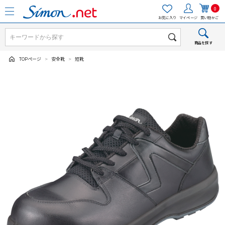
0
お気に入り
マイページ
買い物かご
商品を探す
TOPページ
>
安全靴
>
短靴