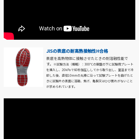
JISの表底の耐高熱接触性H合格
表底を高熱物体に接触させたときの耐溶融性能で
す。
※試験方法（概略）：300℃の銅盤の下に試験用プレート
を挿入し、20kPaで60秒加圧ししてから取り出し、室温まで冷
却した後、直径10mmの丸棒に沿って試験プレートを曲げたと
きに試験片の表面に溶融、焦げ、亀裂又はひび割れがないこと
が求められています。