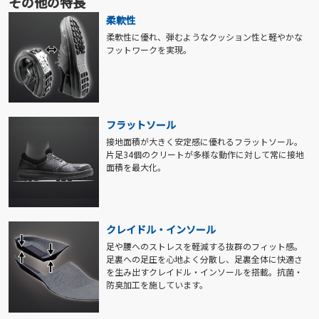
その他の特長
柔軟性
柔軟性に優れ、弾むようなクッション性と軽やかな
フットワークを実現。
フラットソール
接地面積が大きく安定感に優れるフラットソール。
片足34個のクリートが多様な動作に対して常に接地
面積を最大化。
クレイドル・インソール
足や腰へのストレスを軽減する抜群のフィット感。
足裏への足圧を心地よく分散し、足裏全体に快適さ
を生み出すクレイドル・インソールを搭載。抗菌・
防臭加工を施しています。