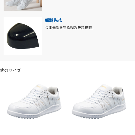
鋼製先芯
つま先部を守る鋼製先芯搭載。
他のサイズ