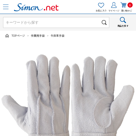
0
お気に入り
マイページ
買い物かご
商品を探す
TOPページ
>
作業用手袋
>
牛床革手袋