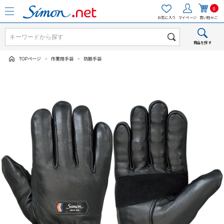
0
お気に入り
マイページ
買い物かご
商品を探す
TOPページ
>
作業用手袋
>
防振手袋