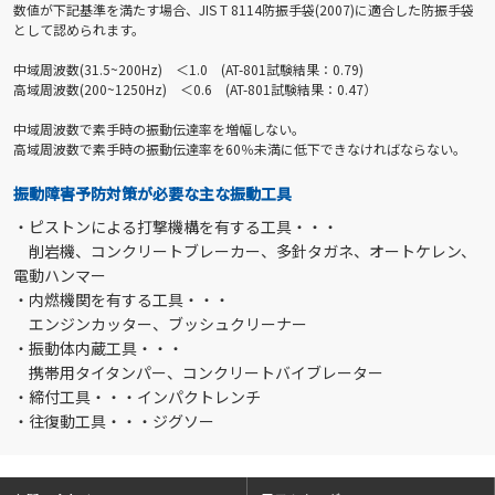
数値が下記基準を満たす場合、JIS T 8114防振手袋(2007)に適合した防振手袋
として認められます。
中域周波数(31.5~200Hz) ＜1.0 (AT-801試験結果：0.79)
高域周波数(200~1250Hz) ＜0.6 (AT-801試験結果：0.47）
中域周波数で素手時の振動伝達率を増幅しない。
高域周波数で素手時の振動伝達率を60％未満に低下できなければならない。
振動障害予防対策が必要な主な振動工具
・ピストンによる打撃機構を有する工具・・・
削岩機、コンクリートブレーカー、多針タガネ、オートケレン、
電動ハンマー
・内燃機関を有する工具・・・
エンジンカッター、ブッシュクリーナー
・振動体内蔵工具・・・
携帯用タイタンパー、コンクリートバイブレーター
・締付工具・・・インパクトレンチ
・往復動工具・・・ジグソー