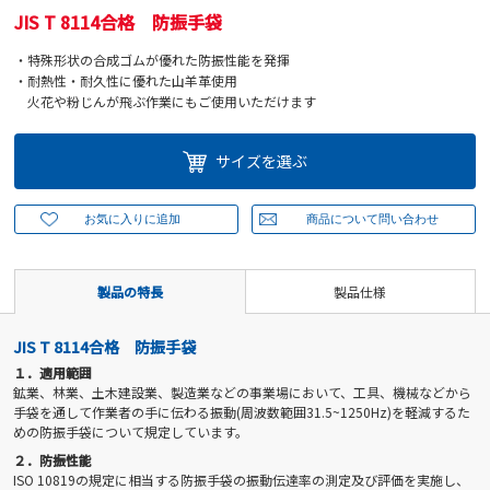
JIS T 8114合格 防振手袋
・特殊形状の合成ゴムが優れた防振性能を発揮
・耐熱性・耐久性に優れた山羊革使用
火花や粉じんが飛ぶ作業にもご使用いただけます
サイズを選ぶ
製品の特長
製品仕様
JIS T 8114合格 防振手袋
１．適用範囲
鉱業、林業、土木建設業、製造業などの事業場において、工具、機械などから
手袋を通して作業者の手に伝わる振動(周波数範囲31.5~1250Hz)を軽減するた
めの防振手袋について規定しています。
２．防振性能
ISO 10819の規定に相当する防振手袋の振動伝達率の測定及び評価を実施し、