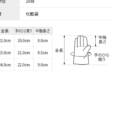
単位
10双
材
化粧袋