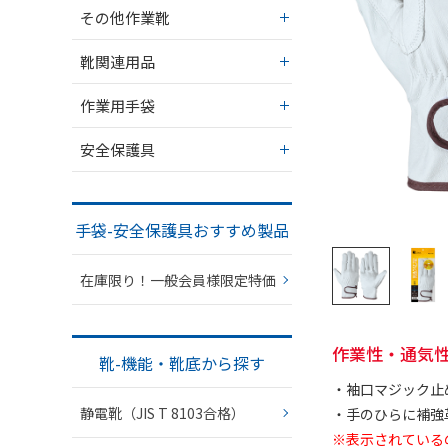
その他作業靴
靴関連用品
作業用手袋
安全保護具
手袋-安全保護具おすすめ製品
在庫限り！一般会員様限定特価
作業性・通気
靴-機能・靴底から探す
・袖口マジック止
静電靴（JIS T 8103合格）
・手のひらに補強
※表示されている