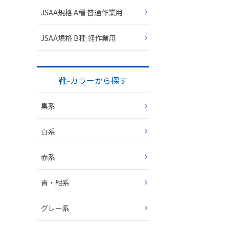
JSAA規格 A種 普通作業用
JSAA規格 B種 軽作業用
靴-カラーから探す
黒系
白系
赤系
青・紺系
グレー系