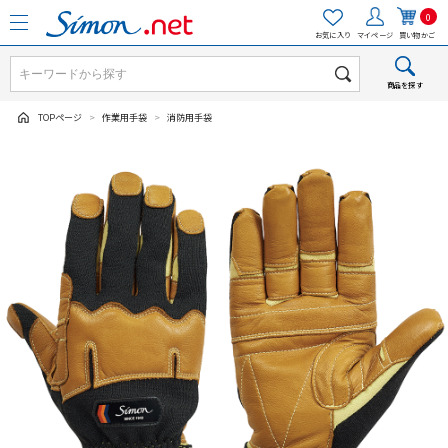
0
お気に入り
マイページ
買い物かご
商品を探す
TOPページ
>
作業用手袋
>
消防用手袋