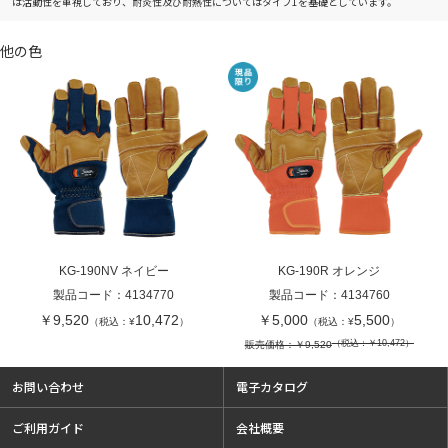
は活動性を重視しており、耐炎性及び耐熱性についてはタイプ1を基礎としています。
他の色
KG-190NV ネイビー
KG-190R オレンジ
製品コード：
4134770
製品コード：
4134760
￥9,520
10,472
￥5,000
5,500
（税込：¥
）
（税込：¥
）
（税込：￥10,472）
販売価格：￥9,520
お問い合わせ
電子カタログ
ご利用ガイド
会社概要