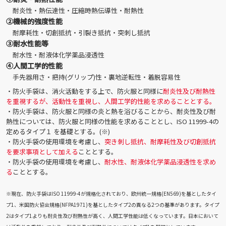
耐炎性・熱伝達性・圧縮時熱伝導性・耐熱性
②機械的強度性能
耐摩耗性・切創抵抗・引裂き抵抗・突刺し抵抗
③耐水性能等
耐水性・耐液体化学薬品浸透性
④人間工学的性能
手先器用さ・把持(グリップ)性・裏地逆転性・着脱容易性
・防火手袋は、消火活動をする上で、防火服と同様に
耐炎性及び耐熱性
を重視するが、活動性を重視し、人間工学的性能を求めることとする。
・防火手袋は、防火服と同様の炎と熱を浴びることから、耐炎性及び耐
熱性については、防火服と同様の性能を求めることとし、ISO 11999-4の
定めるタイプ１ を基礎とする。(※)
・防火手袋の使用環境を考慮し、
突き刺し抵抗、耐摩耗性及び切創抵抗
を要求事項として加える
こととする。
・防火手袋の使用環境を考慮し、
耐水性、耐液体化学薬品浸透性を求め
る
こととする。
※現在、防火手袋はISO 11999-4が規格化されており、欧州統一規格(EN569)を基としたタイ
プ1、米国防火協会規格(NFPA1971)を基としたタイプ2の異なる2つの基準があります。タイプ
2はタイプ1よりも耐炎性及び耐熱性が高く、人間工学性能は低くなっています。日本において