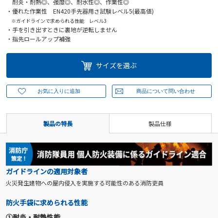
耐炎・耐熱◎、強度◎、耐水性◎、作業性◎
・優れた作業性 EN420手先器用さ試験レベル5(最高値)
※ガイドラインで求められる性能 レベル3
・手を引き出すときに裏地が逆転しません
・指先ロールアップ補強
サイズを選ぶ
製品の特長
製品仕様
ガイドラインの適用対象者
火災発生建物への屋内侵入を実施する可能性のある消防吏員
防火手袋に求められる性能
①耐炎・耐熱性能