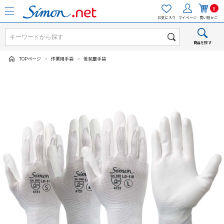
0
お気に入り
マイページ
買い物かご
商品を探す
TOPページ
>
作業用手袋
>
低発塵手袋