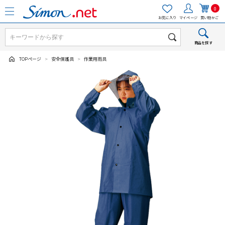
0
お気に入り
マイページ
買い物かご
商品を探す
TOPページ
>
安全保護具
>
作業用雨具