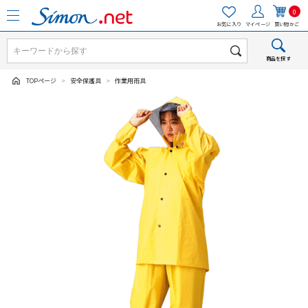
0
お気に入り
マイページ
買い物かご
商品を探す
TOPページ
>
安全保護具
>
作業用雨具