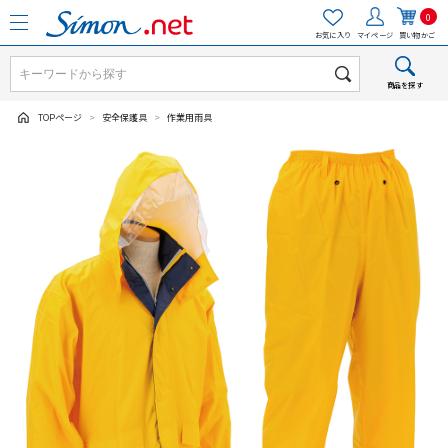
0
お気に入り
マイページ
買い物かご
商品を探す
TOPページ
>
安全保護具
>
作業用雨具