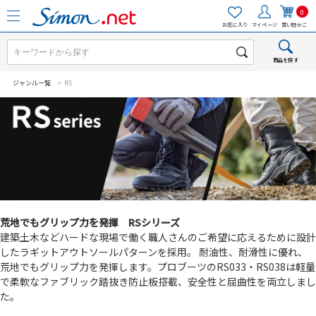
0
お気に入り
マイページ
買い物かご
商品を探す
ジャンル一覧
> RS
荒地でもグリップ力を発揮 RSシリーズ
建築土木などハードな現場で働く職人さんのご希望に応えるために設計
したラギットアウトソールパターンを採用。 耐油性、耐滑性に優れ、
荒地でもグリップ力を発揮します。プロブーツのRS033・RS038は軽量
で柔軟なファブリック踏抜き防止板搭載、安全性と屈曲性を両立しまし
た。