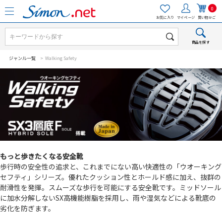
0
お気に入り
マイページ
買い物かご
商品を探す
ジャンル一覧
> Walking Safety
もっと歩きたくなる安全靴
歩行時の安全性の追求と、これまでにない高い快適性の「ウオーキング
セフティ」シリーズ。優れたクッション性とホールド感に加え、抜群の
耐滑性を発揮。スムーズな歩行を可能にする安全靴です。ミッドソール
に加水分解しないSX高機能樹脂を採用し、雨や湿気などによる靴底の
劣化を防ぎます。