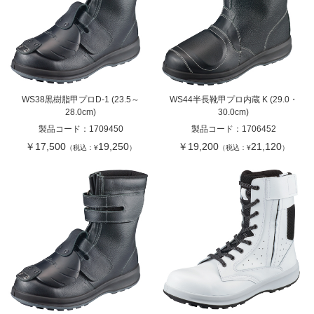
WS38黒樹脂甲プロD-1 (23.5～
WS44半長靴甲プロ内蔵 K (29.0・
28.0cm)
30.0cm)
製品コード：
1709450
製品コード：
1706452
￥17,500
19,250
￥19,200
21,120
（税込：¥
）
（税込：¥
）