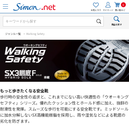
0
お気に入り
マイページ
買い物かご
商品を探す
ジャンル一覧
> Walking Safety
もっと歩きたくなる安全靴
歩行時の安全性の追求と、これまでにない高い快適性の「ウオーキング
セフティ」シリーズ。優れたクッション性とホールド感に加え、抜群の
耐滑性を発揮。スムーズな歩行を可能にする安全靴です。ミッドソール
に加水分解しないSX高機能樹脂を採用し、雨や湿気などによる靴底の
劣化を防ぎます。