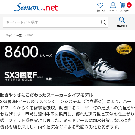
0
お気に入り
マイページ
買い物かご
商品を探す
ジャンル一覧
> 8600
動きやすさにこだわったスニーカータイプモデル
SX3層底Fソールのサスペンションシステム（独立懸架）により、ハー
ドワークからくる衝撃を吸収。動き回るユーザー様の足腰への負担をや
わらげます。甲被に銀付牛革を採用し、優れた透湿性と天然の仕上がり
感、フィット感を実現しました。ミッドソールに加水分解しないSX高
機能樹脂を採用し、雨や湿気などによる靴底の劣化を防ぎます。